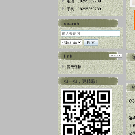
电话：18295369789
手机：18295369789
search
link
暂无链接
扫一扫，更精彩!
Q
咨
手
公